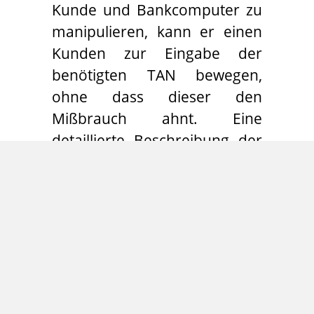
Kunde und Bankcomputer zu
manipulieren, kann er einen
Kunden zur Eingabe der
benötigten TAN bewegen,
ohne dass dieser den
Mißbrauch ahnt. Eine
detaillierte Beschreibung der
Schwachstelle findet sich im
Security-Advisory unter
https://www.redteam-
pentesting.de/de/advisories/rt-
sa-2005-014/
.
RedTeam hat exemplarisch
einige große Banken, die iTAN